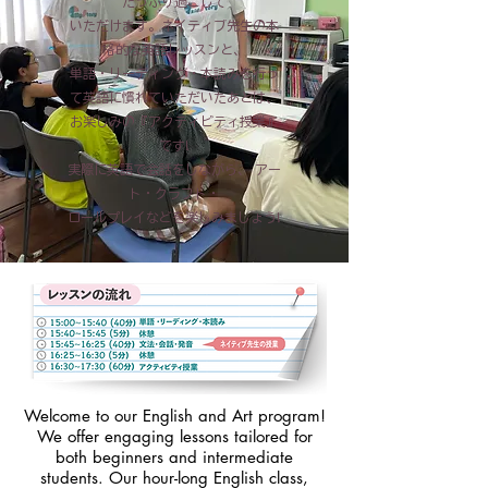
たっぷり過ごして
いただけます。ネイティブ先生の本
格的な英語レッスンと、
単語・リーディング・本読みを行っ
て英語に慣れていただいたあとは、
お楽しみの『アクティビティ授業』
です!
実際に英語で会話をしながら、 アー
ト・クラフト・
ロールプレイなどを楽しみましょう!
Welcome to our English and Art program!
We offer engaging lessons tailored for
both beginners and intermediate
students. Our hour-long English class,