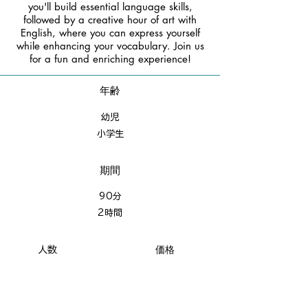
you'll build essential language skills,
followed by a creative hour of art with
English, where you can express yourself
while enhancing your vocabulary. Join us
for a fun and enriching experience!
年齢
幼児
​小学生
期間
90分
2時間
価格
人数
Beginner
グループ：３〜８名
月４回 １５,０００円
​
Intermediate